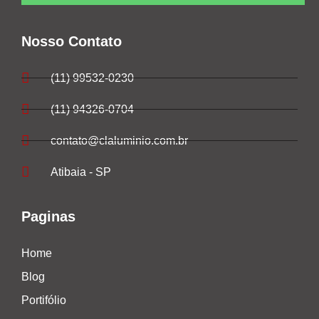
Nosso Contato
(11) 99532-0230
(11) 94326-0704
contato@claluminio.com.br
Atibaia - SP
Paginas
Home
Blog
Portifólio